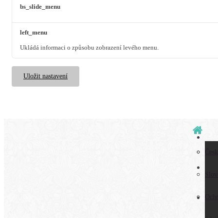
bs_slide_menu
left_menu
Ukládá informaci o způsobu zobrazení levého menu.
Uložit nastavení
Všeo
Česk
Obc
pod
Slov
Ochr
Dopr