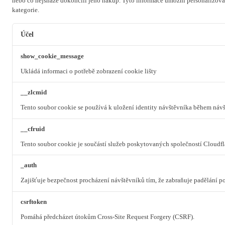
nebo co nejsnáze dokončili jeho nákup.
Tyto informace umožní personalizovat
kategorie.
Účel
show_cookie_message
Ukládá informaci o potřebě zobrazení cookie lišty
__zlcmid
Tento soubor cookie se používá k uložení identity návštěvníka během návšt
__cfruid
Tento soubor cookie je součástí služeb poskytovaných společností Cloudf
_auth
Zajišťuje bezpečnost procházení návštěvníků tím, že zabraňuje padělání 
csrftoken
Pomáhá předcházet útokům Cross-Site Request Forgery (CSRF).