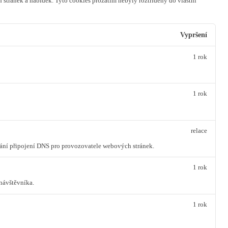
 stránek a nabídek.
Tyto cookies prozatím nebyly roztříděny do vlastní
Vypršení
1 rok
1 rok
relace
vání připojení DNS pro provozovatele webových stránek.
1 rok
návštěvníka.
1 rok