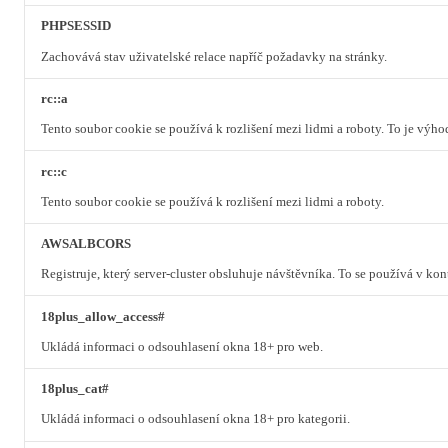
PHPSESSID
Zachovává stav uživatelské relace napříč požadavky na stránky.
rc::a
Tento soubor cookie se používá k rozlišení mezi lidmi a roboty. To je výh
rc::c
Tento soubor cookie se používá k rozlišení mezi lidmi a roboty.
AWSALBCORS
Registruje, který server-cluster obsluhuje návštěvníka. To se používá v ko
18plus_allow_access#
Ukládá informaci o odsouhlasení okna 18+ pro web.
18plus_cat#
Ukládá informaci o odsouhlasení okna 18+ pro kategorii.