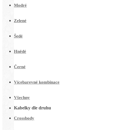
Modré
Zelené
Šedé
Hnědé
Černé
Vícebarevné kombinace
Všechny
Kabelky dle druhu
Crossbody