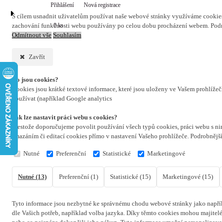
Přihlášení
Nová registrace
S cílem usnadnit uživatelům používat naše webové stránky využíváme cookies. 
0 ks
zachování funkčnosti webu používány po celou dobu procházení webem. Podr
Odmítnout vše
Souhlasím
Zavřít
Co jsou cookies?
Cookies jsou krátké textové informace, které jsou uloženy ve Vašem prohlíže
používat (například Google analytics
Jak lze nastavit práci webu s cookies?
Přestože doporučujeme povolit používání všech typů cookies, práci webu s ni
smazáním či editací cookies přímo v nastavení Vašeho prohlížeče. Podrobnějš
Nutné
Preferenční
Statistické
Marketingové
Nutné (13)
Preferenční (1)
Statistické (15)
Marketingové (15)
Tyto informace jsou nezbytné ke správnému chodu webové stránky jako napřík
dle Vašich potřeb, například volba jazyka.
Díky těmto cookies mohou majitelé 