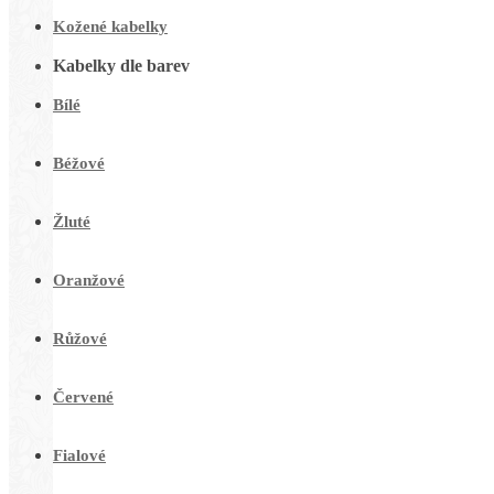
Kožené kabelky
Kabelky dle barev
Bílé
Béžové
Žluté
Oranžové
Růžové
Červené
Fialové