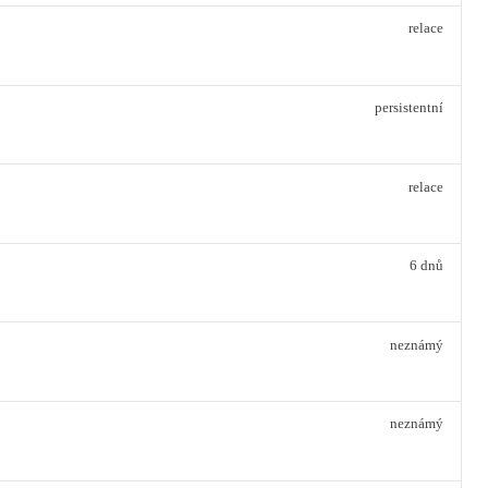
relace
persistentní
relace
6 dnů
neznámý
neznámý