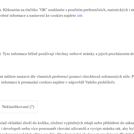
Kliknutím na tlačítko "OK" souhlasíte s použitím preferenčních, statistických i m
obné informace a nastavení ke cookies najdete
zde
.
či. Tyto informace běžně používají všechny webové stránky a jejich procházením d
mi můžete nastavit dle vlastních preferencí pomocí checkboxů zobrazených níže. P
í informace k promazání cookies najdete v nápovědě Vašeho prohlížeče.
Neklasifikované (7)
lad vkládání zboží do košíku, uložení vyplněných údajů nebo přihlášení do zákaz
i developeři webu více porozumět chování uživatelů a vyvijet stránku tak, aby byl