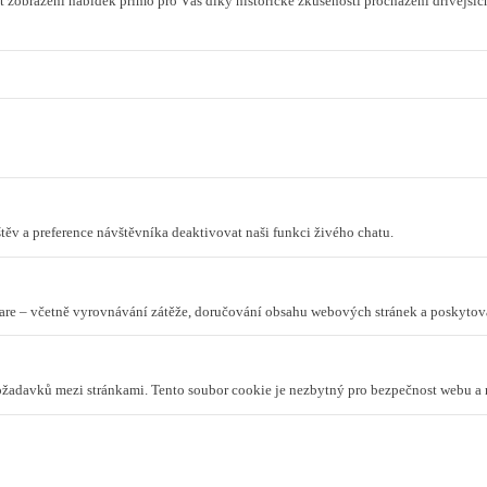
 zobrazení nabídek přímo pro Vás díky historické zkušenosti procházení dřívějších
ěv a preference návštěvníka deaktivovat naši funkci živého chatu.
lare – včetně vyrovnávání zátěže, doručování obsahu webových stránek a poskyto
požadavků mezi stránkami. Tento soubor cookie je nezbytný pro bezpečnost webu a 