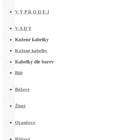
V Ý P R O D E J
V A D Y
Kožené kabelky
Kožené kabelky
Kabelky dle barev
Bílé
Béžové
Žluté
Oranžové
Růžové