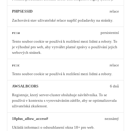
PHPSESSID
relace
Zachovává stav uživatelské relace napříč požadavky na stránky.
rc::a
persistentní
Tento soubor cookie se používá k rozlišení mezi lidmi a roboty. To
je výhodné pro web, aby vytvářet platné zprávy o používání jejich
webových stránek.
rc::c
relace
Tento soubor cookie se používá k rozlišení mezi lidmi a roboty.
AWSALBCORS
6 dnů
Registruje, který server-cluster obsluhuje návštěvníka. To se
používá v kontextu s vyrovnáváním zátěže, aby se optimalizovala
uživatelská zkušenost.
18plus_allow_access#
neznámý
Ukládá informaci o odsouhlasení okna 18+ pro web.