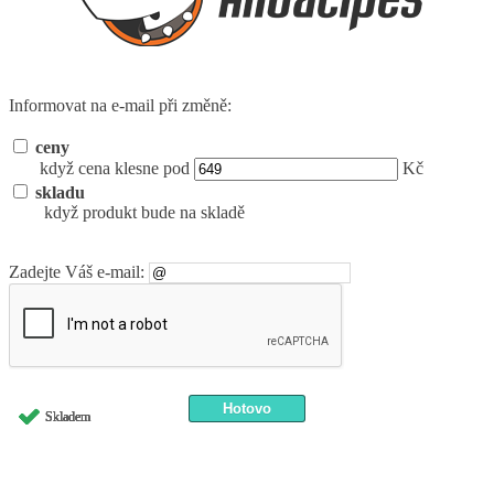
Informovat na e-mail při změně:
ceny
když cena klesne pod
Kč
skladu
když produkt bude na skladě
Zadejte Váš e-mail:
Skladem
Skladem
Skladem
Skladem
Skladem