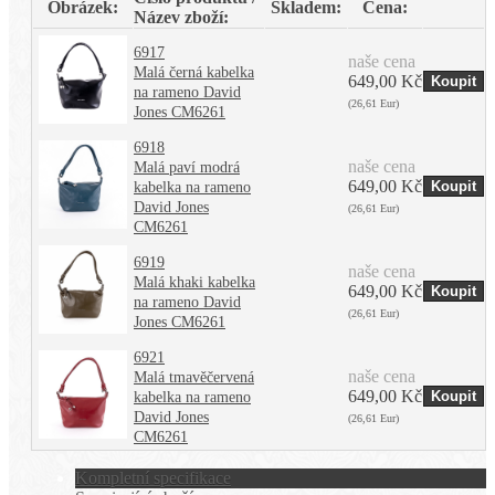
Obrázek:
Skladem:
Cena:
Název zboží:
6917
naše cena
Malá černá kabelka
649,00 Kč
na rameno David
(26,61 Eur)
Jones CM6261
6918
naše cena
Malá paví modrá
649,00 Kč
kabelka na rameno
David Jones
(26,61 Eur)
CM6261
6919
naše cena
Malá khaki kabelka
649,00 Kč
na rameno David
(26,61 Eur)
Jones CM6261
6921
naše cena
Malá tmavěčervená
649,00 Kč
kabelka na rameno
David Jones
(26,61 Eur)
CM6261
Kompletní specifikace