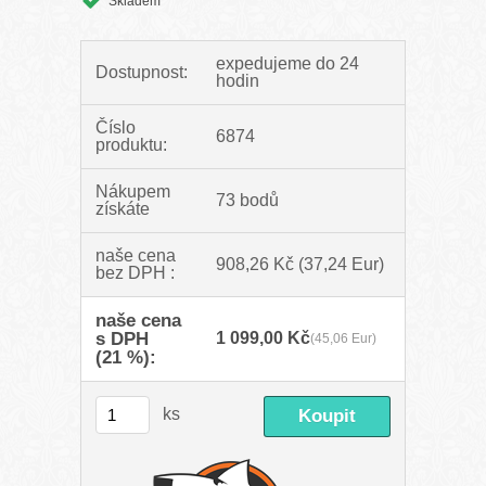
Skladem
expedujeme do 24
Dostupnost:
hodin
Číslo
6874
produktu:
Nákupem
73 bodů
získáte
naše cena
908,26 Kč
(37,24 Eur)
bez DPH :
naše cena
s DPH
1 099,00 Kč
(45,06 Eur)
(21 %):
ks