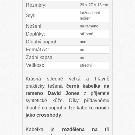
Rozměry:
29 x 27 x 13 cm
každodenní
Styl:
nošení
Nošení:
na rameno
Doplňky:
stříbrné
Dlouhý popruh:
ano
Formát A4:
ne
Zadní kapsa:
ne
Velikost:
střední
Krásná středně velká a hlavně
prakticky řešená
černá kabelka na
rameno David Jones
z příjemné
syntetické kůže. Díky přídavnému
dlouhému popruhu, lze kabelku
nosit i
jako crossbody
.
Kabelka je
rozdělena na tři