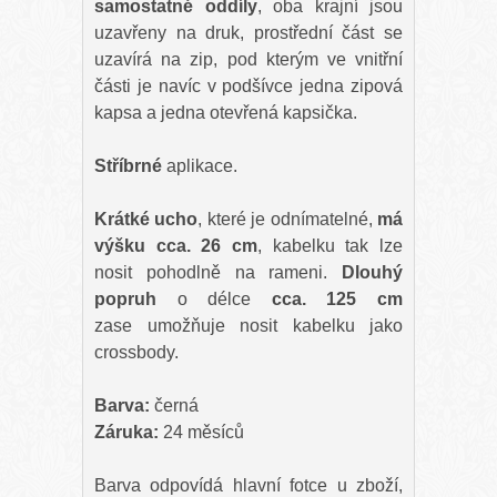
samostatné oddíly
, oba krajní jsou
uzavřeny na druk, prostřední část se
uzavírá na zip, pod kterým ve vnitřní
části je navíc v podšívce jedna zipová
kapsa a jedna otevřená kapsička.
Stříbrné
aplikace.
Krátké
ucho
, které je odnímatelné,
má
výšku cca. 26 cm
, kabelku tak lze
nosit pohodlně na rameni.
Dlouhý
popruh
o délce
cca. 125 cm
zase umožňuje nosit kabelku jako
crossbody.
Barva:
černá
Záruka:
24 měsíců
Barva odpovídá hlavní fotce u zboží,