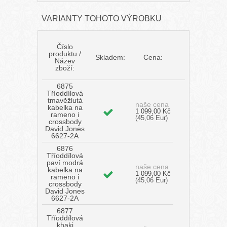
VARIANTY TOHOTO VÝROBKU
Číslo
produktu /
Skladem:
Cena:
Název
zboží:
6875
Tříoddílová
tmavěžlutá
naše cena
kabelka na
1 099,00 Kč
rameno i
(45,06 Eur)
crossbody
David Jones
6627-2A
6876
Tříoddílová
paví modrá
naše cena
kabelka na
1 099,00 Kč
rameno i
(45,06 Eur)
crossbody
David Jones
6627-2A
6877
Tříoddílová
khaki