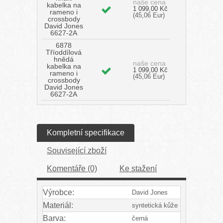
naše cena
kabelka na
1 099,00 Kč
rameno i
(45,06 Eur)
crossbody
David Jones
6627-2A
6878
Tříoddílová
hnědá
naše cena
kabelka na
1 099,00 Kč
rameno i
(45,06 Eur)
crossbody
David Jones
6627-2A
Kompletní specifikace
Související zboží
Komentáře (0)
Ke stažení
Výrobce:
David Jones
Materiál:
syntetická kůže
Barva:
černá