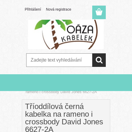
Přihlášení
Nová registrace
Úvod
»
Černé
»
Tříoddílová černá kabelka na
rameno i crossbody David Jones 6627-2A
Tříoddílová černá
kabelka na rameno i
crossbody David Jones
6627-2A