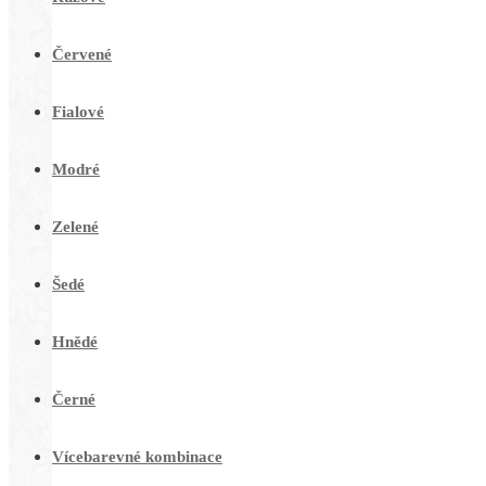
Červené
Fialové
Modré
Zelené
Šedé
Hnědé
Černé
Vícebarevné kombinace