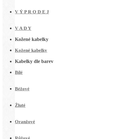
V Ý P R O D E J
V A D Y
Kožené kabelky
Kožené kabelky
Kabelky dle barev
Bílé
Béžové
Žluté
Oranžové
Růžové