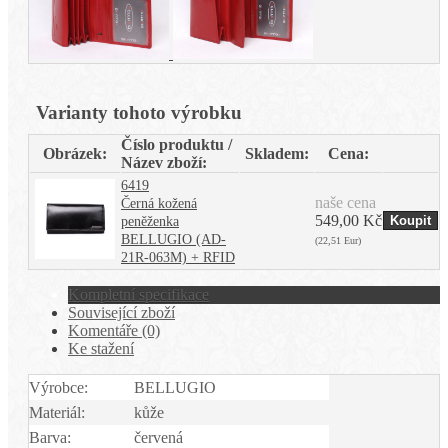
Varianty tohoto výrobku
Číslo produktu /
Obrázek:
Skladem:
Cena:
Název zboží:
6419
naše cena
Černá kožená
549,00 Kč
peněženka
BELLUGIO (AD-
(22,51 Eur)
21R-063M) + RFID
Kompletní specifikace
Související zboží
Komentáře (0)
Ke stažení
Výrobce:
BELLUGIO
Materiál:
kůže
Barva:
červená