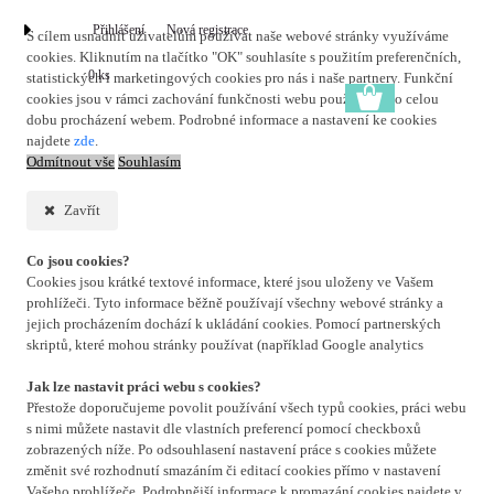
Přihlášení
Nová registrace
S cílem usnadnit uživatelům používat naše webové stránky využíváme
cookies. Kliknutím na tlačítko "OK" souhlasíte s použitím preferenčních,
0 ks
statistických i marketingových cookies pro nás i naše partnery. Funkční
cookies jsou v rámci zachování funkčnosti webu používány po celou
dobu procházení webem. Podrobné informace a nastavení ke cookies
najdete
zde
.
Odmítnout vše
Souhlasím
Zavřít
Co jsou cookies?
Cookies jsou krátké textové informace, které jsou uloženy ve Vašem
prohlížeči. Tyto informace běžně používají všechny webové stránky a
jejich procházením dochází k ukládání cookies. Pomocí partnerských
skriptů, které mohou stránky používat (například Google analytics
Jak lze nastavit práci webu s cookies?
Přestože doporučujeme povolit používání všech typů cookies, práci webu
s nimi můžete nastavit dle vlastních preferencí pomocí checkboxů
zobrazených níže. Po odsouhlasení nastavení práce s cookies můžete
změnit své rozhodnutí smazáním či editací cookies přímo v nastavení
Vašeho prohlížeče. Podrobnější informace k promazání cookies najdete v