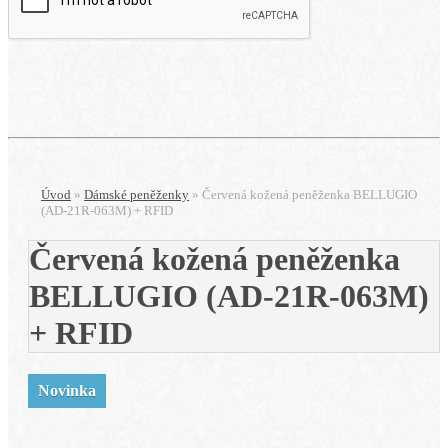
Úvod
»
Dámské peněženky
»
Červená kožená peněženka BELLUGIO
(AD-21R-063M) + RFID
Červená kožená peněženka
BELLUGIO (AD-21R-063M)
+ RFID
Novinka