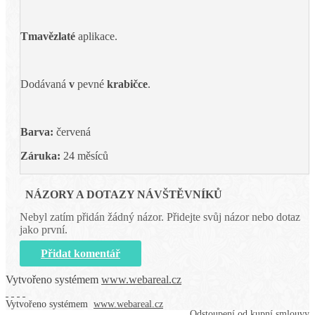
Tmavězlaté
aplikace.
Dodávaná
v
pevné
krabičce
.
Barva:
červená
Záruka:
24 měsíců
NÁZORY A DOTAZY NÁVŠTĚVNÍKŮ
Nebyl zatím přidán žádný názor. Přidejte svůj názor nebo dotaz
jako první.
Přidat komentář
Vytvořeno systémem
www.webareal.cz
Vytvořeno systémem
www.webareal.cz
Odstoupení od kupní smlouvy