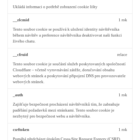
Ukládá informaci o potřebě zobrazení cookie lišty
__zlcmid
1 rok
Tento soubor cookie se používá k uložení identity návštěvníka
během návštěv a preference návštěvníka deaktivovat naši funkci
živého chatu.
__cfruid
relace
Tento soubor cookie je součástí služeb poskytovaných společností
Cloudflare – včetně vyrovnávání zátěže, doručování obsahu
webových stránek a poskytování připojení DNS pro provozovatele
webových stránek.
_auth
1 rok
Zajišťuje bezpečnost procházení návštěvníků tím, že zabraňuje
padělání požadavků mezi stránkami. Tento soubor cookie je
nezbytný pro bezpečnost webu a návštěvníka.
csrftoken
1 rok
Pomáhá předcházet útokům Cross-Site Request Forgery (CSRF).