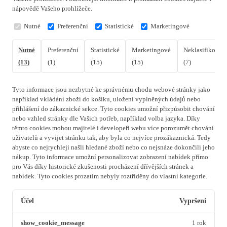
nápovědě Vašeho prohlížeče.
Nutné
Preferenční
Statistické
Marketingové
Nutné
Preferenční
Statistické
Marketingové
Neklasifikovan
(13)
(1)
(15)
(15)
(7)
Tyto informace jsou nezbytné ke správnému chodu webové stránky jako
například vkládání zboží do košíku, uložení vyplněných údajů nebo
přihlášení do zákaznické sekce.
Tyto cookies umožní přizpůsobit chování
nebo vzhled stránky dle Vašich potřeb, například volba jazyka.
Díky
těmto cookies mohou majitelé i developeři webu více porozumět chování
uživatelů a vyvijet stránku tak, aby byla co nejvíce prozákaznická. Tedy
abyste co nejrychleji našli hledané zboží nebo co nejsnáze dokončili jeho
nákup.
Tyto informace umožní personalizovat zobrazení nabídek přímo
pro Vás díky historické zkušenosti procházení dřívějších stránek a
nabídek.
Tyto cookies prozatím nebyly roztříděny do vlastní kategorie.
Účel
Vypršení
show_cookie_message
1 rok