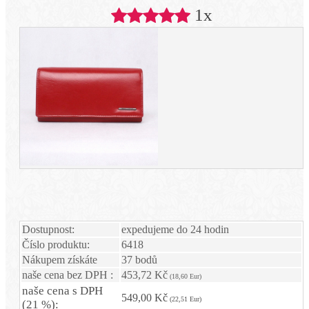
1x
Dostupnost:
expedujeme do 24 hodin
Číslo produktu:
6418
Nákupem získáte
37 bodů
naše cena bez DPH :
453,72 Kč
(18,60 Eur)
naše cena s DPH
549,00 Kč
(22,51 Eur)
(21 %):