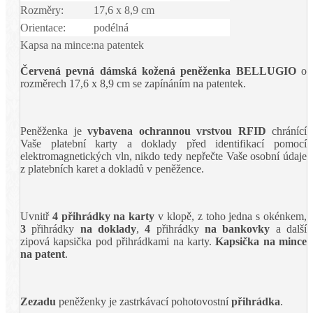
Rozměry:
17,6 x 8,9 cm
Orientace:
podélná
Kapsa na mince:
na patentek
Červená pevná dámská kožená peněženka BELLUGIO
o
rozměrech 17,6 x 8,9 cm se zapínáním na patentek.
Peněženka je
vybavena ochrannou vrstvou RFID
chránící
Vaše platební karty a doklady před identifikací pomocí
elektromagnetických vln, nikdo tedy nepřečte Vaše osobní údaje
z platebních karet a dokladů v peněžence.
Uvnitř
4 přihrádky na karty
v klopě, z toho jedna s okénkem,
3
přihrádky
na doklady
,
4
přihrádky
na bankovky
a další
zipová kapsička pod přihrádkami na karty.
Kapsička na mince
na patent
.
Zezadu
peněženky je zastrkávací pohotovostní
přihrádka
.