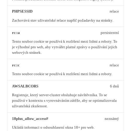
PHPSESSID
relace
Zachovává stav uživatelské relace napříč požadavky na stránky.
rc::a
persistentní
Tento soubor cookie se používá k rozlišení mezi lidmi a roboty. To
je výhodné pro web, aby vytvářet platné zprávy o používání jejich
webových stránek.
rc::c
relace
Tento soubor cookie se používá k rozlišení mezi lidmi a roboty.
AWSALBCORS
6 dnů
Registruje, který server-cluster obsluhuje návštěvníka. To se
používá v kontextu s vyrovnáváním zátěže, aby se optimalizovala
uživatelská zkušenost.
18plus_allow_access#
neznámý
Ukládá informaci o odsouhlasení okna 18+ pro web.