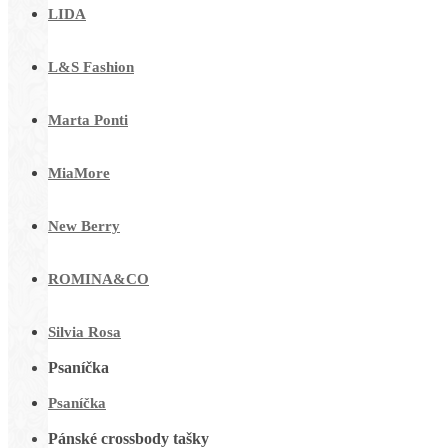
LIDA
L&S Fashion
Marta Ponti
MiaMore
New Berry
ROMINA&CO
Silvia Rosa
Psaníčka
Psaníčka
Pánské crossbody tašky