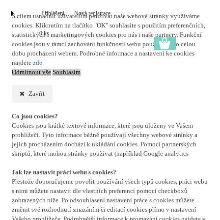
Přihlášení
Nová registrace
S cílem usnadnit uživatelům používat naše webové stránky využíváme
cookies. Kliknutím na tlačítko "OK" souhlasíte s použitím preferenčních,
0 ks
statistických i marketingových cookies pro nás i naše partnery. Funkční
cookies jsou v rámci zachování funkčnosti webu používány po celou
dobu procházení webem. Podrobné informace a nastavení ke cookies
najdete
zde
.
Odmítnout vše
Souhlasím
Zavřít
Co jsou cookies?
Cookies jsou krátké textové informace, které jsou uloženy ve Vašem
prohlížeči. Tyto informace běžně používají všechny webové stránky a
jejich procházením dochází k ukládání cookies. Pomocí partnerských
skriptů, které mohou stránky používat (například Google analytics
Jak lze nastavit práci webu s cookies?
Přestože doporučujeme povolit používání všech typů cookies, práci webu
s nimi můžete nastavit dle vlastních preferencí pomocí checkboxů
zobrazených níže. Po odsouhlasení nastavení práce s cookies můžete
změnit své rozhodnutí smazáním či editací cookies přímo v nastavení
Vašeho prohlížeče. Podrobnější informace k promazání cookies najdete v