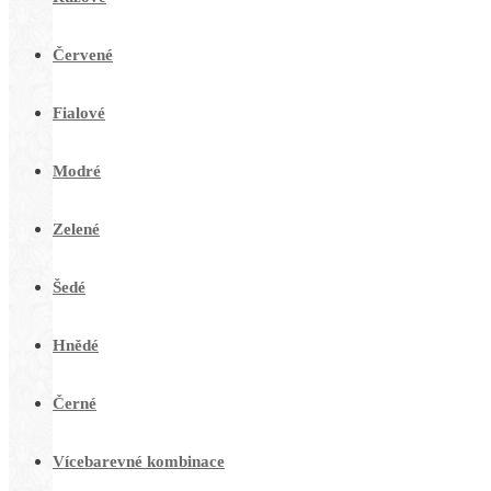
Červené
Fialové
Modré
Zelené
Šedé
Hnědé
Černé
Vícebarevné kombinace