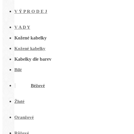
V Ý P R O D E J
V A D Y
Kožené kabelky
Kožené kabelky
Kabelky dle barev
Bílé
Béžové
Žluté
Oranžové
Růžové