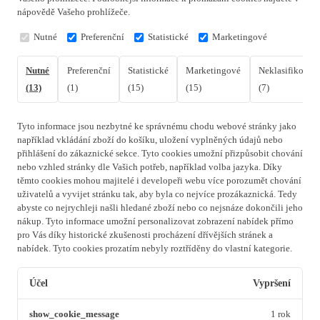
nápovědě Vašeho prohlížeče.
Nutné
Preferenční
Statistické
Marketingové
Nutné
Preferenční
Statistické
Marketingové
Neklasifikovan
(13)
(1)
(15)
(15)
(7)
Tyto informace jsou nezbytné ke správnému chodu webové stránky jako
například vkládání zboží do košíku, uložení vyplněných údajů nebo
přihlášení do zákaznické sekce.
Tyto cookies umožní přizpůsobit chování
nebo vzhled stránky dle Vašich potřeb, například volba jazyka.
Díky
těmto cookies mohou majitelé i developeři webu více porozumět chování
uživatelů a vyvijet stránku tak, aby byla co nejvíce prozákaznická. Tedy
abyste co nejrychleji našli hledané zboží nebo co nejsnáze dokončili jeho
nákup.
Tyto informace umožní personalizovat zobrazení nabídek přímo
pro Vás díky historické zkušenosti procházení dřívějších stránek a
nabídek.
Tyto cookies prozatím nebyly roztříděny do vlastní kategorie.
Účel
Vypršení
show_cookie_message
1 rok