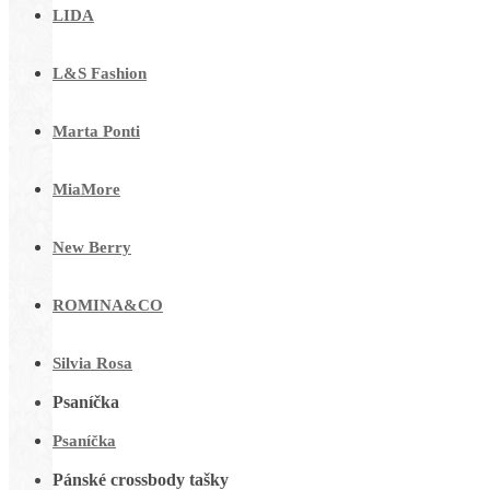
LIDA
L&S Fashion
Marta Ponti
MiaMore
New Berry
ROMINA&CO
Silvia Rosa
Psaníčka
Psaníčka
Pánské crossbody tašky