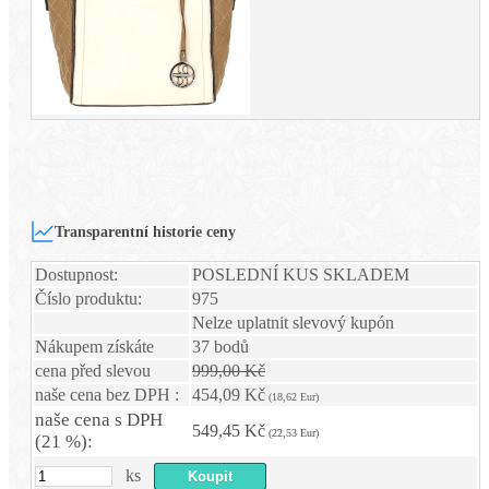
Transparentní historie ceny
Dostupnost:
POSLEDNÍ KUS SKLADEM
Číslo produktu:
975
Nelze uplatnit slevový kupón
Nákupem získáte
37 bodů
cena před slevou
999,00 Kč
naše cena bez DPH :
454,09 Kč
(18,62 Eur)
naše cena s DPH
549,45 Kč
(22,53 Eur)
(21 %):
ks