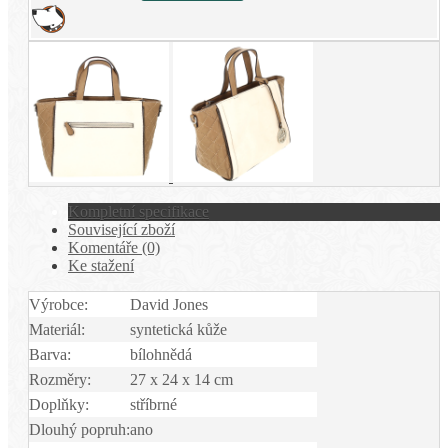
Kompletní specifikace
Související zboží
Komentáře (0)
Ke stažení
Výrobce:
David Jones
Materiál:
syntetická kůže
Barva:
bílohnědá
Rozměry:
27 x 24 x 14 cm
Doplňky:
stříbrné
Dlouhý popruh:
ano