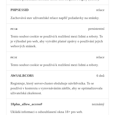
PHPSESSID
relace
Zachovává stav uživatelské relace napříč požadavky na stránky.
rc::a
persistentní
Tento soubor cookie se používá k rozlišení mezi lidmi a roboty. To
je výhodné pro web, aby vytvářet platné zprávy o používání jejich
webových stránek.
rc::c
relace
Tento soubor cookie se používá k rozlišení mezi lidmi a roboty.
AWSALBCORS
6 dnů
Registruje, který server-cluster obsluhuje návštěvníka. To se
používá v kontextu s vyrovnáváním zátěže, aby se optimalizovala
uživatelská zkušenost.
18plus_allow_access#
neznámý
Ukládá informaci o odsouhlasení okna 18+ pro web.