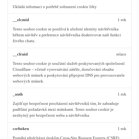
Ukládá informaci o potřebě zobrazení cookie lišty
__zlcmid
1 rok
Tento soubor cookie se používá k uložení identity návštěvníka
během návštěv a preference návštěvníka deaktivovat naši funkci
živého chatu.
__cfruid
relace
Tento soubor cookie je součástí služeb poskytovaných společností
Cloudflare – včetně vyrovnávání zátěže, doručování obsahu
webových stránek a poskytování připojení DNS pro provozovatele
webových stránek.
_auth
1 rok
Zajišťuje bezpečnost procházení návštěvníků tím, že zabraňuje
padělání požadavků mezi stránkami. Tento soubor cookie je
nezbytný pro bezpečnost webu a návštěvníka.
csrftoken
1 rok
Pomáhá předcházet útokům Cross-Site Request Forgery (CSRF).