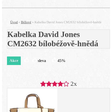
Úvod
»
Béžové
»
Kabelka David Jones CM2632 bílobéžově-hnědá
Kabelka David Jones
CM2632 bílobéžově-hnědá
Akce
sleva
45%
2x